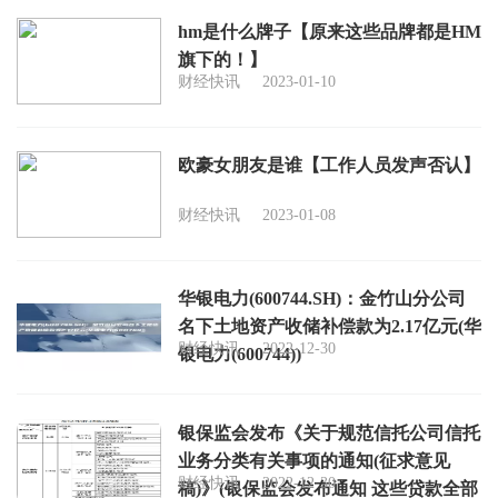
hm是什么牌子【原来这些品牌都是HM
旗下的！】
财经快讯
2023-01-10
欧豪女朋友是谁【工作人员发声否认】
财经快讯
2023-01-08
华银电力(600744.SH)：金竹山分公司
名下土地资产收储补偿款为2.17亿元(华
财经快讯
2022-12-30
银电力(600744))
银保监会发布《关于规范信托公司信托
业务分类有关事项的通知(征求意见
财经快讯
2022-12-30
稿)》(银保监会发布通知 这些贷款全部