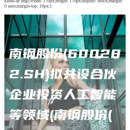
kaihu-qr img{width: 170px;height: 170px;display: block;margin:
0 auto;margin-top: 10px;}