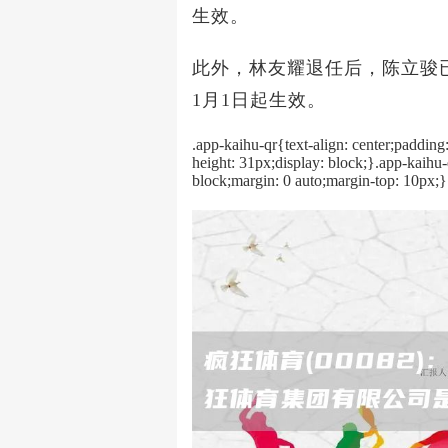
生效。
此外，林友耀退任后，陈立骏已
1月1日起生效。
.app-kaihu-qr{text-align: center;padding
height: 31px;display: block;}.app-kaihu
block;margin: 0 auto;margin-top: 10px;}