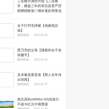
三亚楼市调控升级【三亚楼
市；横盘三年的背后是更严厉
财经快讯
2023-01-15
的调控政策。潮水退炒房客也
女子打羽毛球被【他偷我后
场】
财经快讯
2023-01-08
贾乃亮的父母【搂着孙女不舍
得撒手】
财经快讯
2023-01-05
吴卓羲老婆是谁【两人去年传
出绯闻】
财经快讯
2023-01-07
南京高科(600064.SH)拟发行
不超30亿元中期票据
财经快讯
2022-12-30