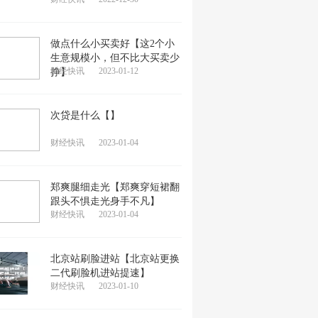
做点什么小买卖好【这2个小
生意规模小，但不比大买卖少
财经快讯
2023-01-12
挣】
次贷是什么【】
财经快讯
2023-01-04
郑爽腿细走光【郑爽穿短裙翻
跟头不惧走光身手不凡】
财经快讯
2023-01-04
北京站刷脸进站【北京站更换
二代刷脸机进站提速】
财经快讯
2023-01-10