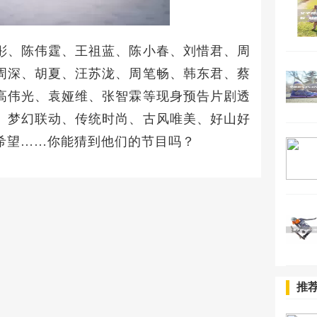
彤、陈伟霆、王祖蓝、陈小春、刘惜君、周
周深、胡夏、汪苏泷、周笔畅、韩东君、蔡
高伟光、袁娅维、张智霖等现身预告片剧透
、梦幻联动、传统时尚、古风唯美、好山好
希望……你能猜到他们的节目吗？
推