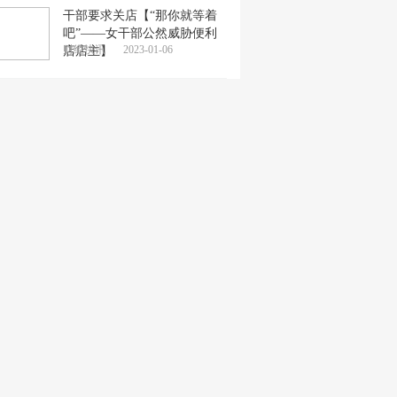
干部要求关店【“那你就等着
吧”——女干部公然威胁便利
财经快讯
2023-01-06
店店主】