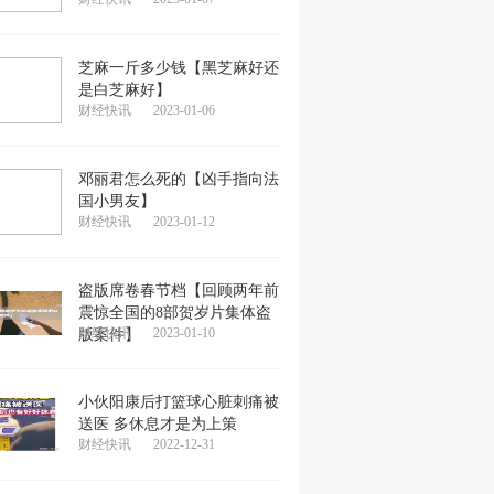
芝麻一斤多少钱【黑芝麻好还
是白芝麻好】
财经快讯
2023-01-06
邓丽君怎么死的【凶手指向法
国小男友】
财经快讯
2023-01-12
盗版席卷春节档【回顾两年前
震惊全国的8部贺岁片集体盗
财经快讯
2023-01-10
版案件】
小伙阳康后打篮球心脏刺痛被
送医 多休息才是为上策
财经快讯
2022-12-31