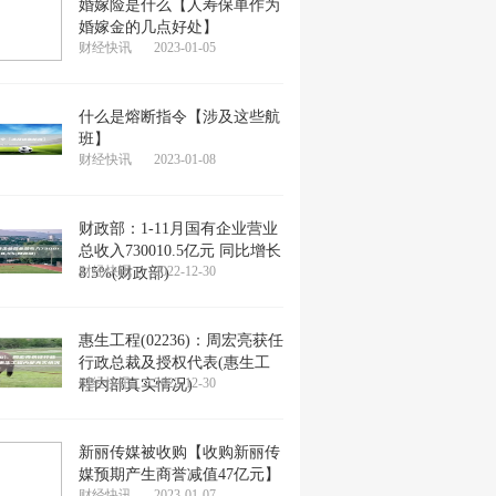
婚嫁险是什么【人寿保单作为
婚嫁金的几点好处】
财经快讯
2023-01-05
什么是熔断指令【涉及这些航
班】
财经快讯
2023-01-08
财政部：1-11月国有企业营业
总收入730010.5亿元 同比增长
财经快讯
2022-12-30
8.5%(财政部)
惠生工程(02236)：周宏亮获任
行政总裁及授权代表(惠生工
财经快讯
2022-12-30
程内部真实情况)
新丽传媒被收购【收购新丽传
媒预期产生商誉减值47亿元】
财经快讯
2023-01-07