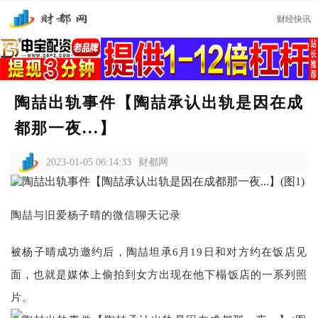
财经快讯
陶喆出轨事件【陶喆承认出轨是因在成
都那一夜...】
2023-01-05 06:14:33
财都网
陶喆与旧爱杨子晴的微信聊天记录
被杨子晴成功邀约后，陶喆坦承6月19日和对方约在饭店见
面，也就是媒体上偷拍到女方出现在他下榻饭店的一系列照
片。