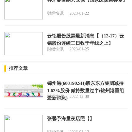
补牙能否纳入医保【国家医保局答复】
财经快讯
2023-01-22
云铝股份股票最新消息【（12-17）云
铝股份连续三日收于年线之上】
财经快讯
2023-01-25
推荐文章
锦州港(600190.SH)股东东方集团减持
1.62%股份 减持数量过半(锦州港重组
财经快讯
2022-12-30
最新消息)
张馨予海量夜店照【】
财经快讯
2023-01-12