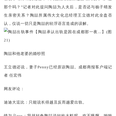
那个吗？”记者对此提问陶喆为人夫后，是否还与杨子晴发
生亲密关系？陶喆所属伟大文化总经理王立德对此全盘否
认，仅说一切只是陶喆的轻浮语言造成的误解。
陶喆和他老婆的婚纱照
王立德还说，妻子Penny已经原谅陶喆。成都商报客户端记
者 任宏伟
网友评论：
迪迪大逗比：只能说长得越丑反而越爱出轨。
情与义roy：我就好奇陶喆说好的大料呢，咋不曝啊，啪啪