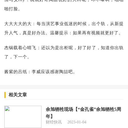
啪打脸。
大大大大的大：每当演艺事业低迷的时候，出个轨，从新提
升人气，真是好办法。温馨提示：如果再有视频就更好了。
杰锅载着心晴飞：还以为是出柜呢，好了好了，知道你出轨
了，下一个。
酱紫的吕纸：李威应该感谢陶喆吧。
相关文章
余旭牺牲现场【“金孔雀”余旭牺牲5周
年】
财经快讯
2023-01-04