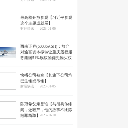
最高检开放参观【习近平参观
这个主题成就展】
财经快讯
2023-01-06
西南证券(600369.SH)：放弃
对渝富资本拟转让重庆股权服
财经快讯
2022-12-30
务集团51%股权的优先购买权
证券客服电话)
快播公司被查【其旗下公司均
已注销或吊销】
财经快讯
2023-01-05
陈冠希父亲是谁【与胡兵传绯
闻，还破产，他的故事不比陈
财经快讯
2023-01-10
冠希简单】