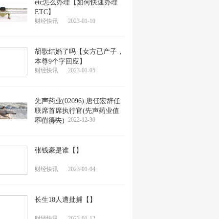
etc怎么办理【如何快速办理
ETC】
财经快讯
2023-01-10
胡歌结婚了吗【女方已产子，
本尊9个字回应】
财经快讯
2023-01-05
先声药业(02096):唐任宏辞任
联席首席执行官(先声药业值
财经快讯
2022-12-30
不值得去)
张钱豪是谁【】
财经快讯
2023-01-04
长生18人遭批捕【】
财经快讯
2023-01-12