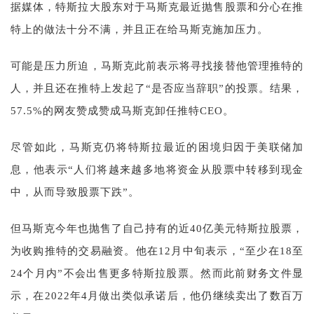
据媒体，特斯拉大股东对于马斯克最近抛售股票和分心在推
特上的做法十分不满，并且正在给马斯克施加压力。
可能是压力所迫，马斯克此前表示将寻找接替他管理推特的
人，并且还在推特上发起了“是否应当辞职”的投票。结果，
57.5%的网友赞成赞成马斯克卸任推特CEO。
尽管如此，马斯克仍将特斯拉最近的困境归因于美联储加
息，他表示“人们将越来越多地将资金从股票中转移到现金
中，从而导致股票下跌”。
但马斯克今年也抛售了自己持有的近40亿美元特斯拉股票，
为收购推特的交易融资。他在12月中旬表示，“至少在18至
24个月内”不会出售更多特斯拉股票。然而此前财务文件显
示，在2022年4月做出类似承诺后，他仍继续卖出了数百万