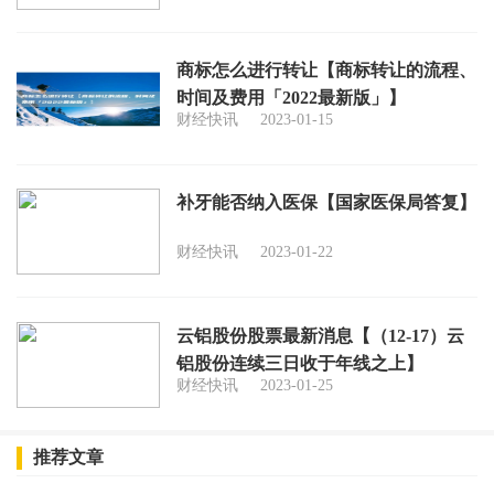
商标怎么进行转让【商标转让的流程、
时间及费用「2022最新版」】
财经快讯
2023-01-15
补牙能否纳入医保【国家医保局答复】
财经快讯
2023-01-22
云铝股份股票最新消息【（12-17）云
铝股份连续三日收于年线之上】
财经快讯
2023-01-25
推荐文章