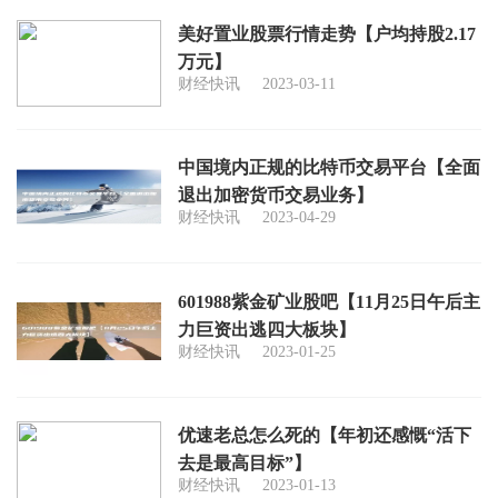
美好置业股票行情走势【户均持股2.17
万元】
财经快讯
2023-03-11
中国境内正规的比特币交易平台【全面
退出加密货币交易业务】
财经快讯
2023-04-29
601988紫金矿业股吧【11月25日午后主
力巨资出逃四大板块】
财经快讯
2023-01-25
优速老总怎么死的【年初还感慨“活下
去是最高目标”】
财经快讯
2023-01-13