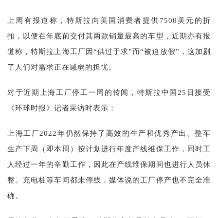
上周有报道称，特斯拉向美国消费者提供7500美元的折
扣，以便在年底前交付其两款销量最高的车型，近期亦有报
道称，特斯拉上海工厂因“供过于求”而“被迫放假”，这加剧
了人们对需求正在减弱的担忧。
对于近期上海工厂停工一周的传闻，特斯拉中国25日接受
《环球时报》记者采访时表示：
上海工厂2022年仍然保持了高效的生产和优秀产出。整车
生产下周（即本周）按计划进行年度产线维保工作，同时工
人经过一年的辛勤工作，因此在产线维保期间也进行人员休
整。充电桩等车间都未停线，媒体说的工厂停产也不完全准
确。