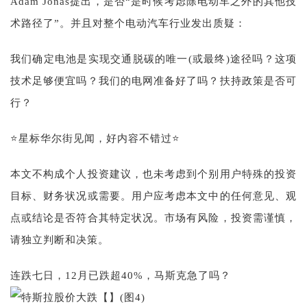
Adam Jonas提出，是否“是时候考虑除电动车之外的其他技
术路径了”。并且对整个电动汽车行业发出质疑：
我们确定电池是实现交通脱碳的唯一(或最终)途径吗？这项
技术足够便宜吗？我们的电网准备好了吗？扶持政策是否可
行？
⭐星标华尔街见闻，好内容不错过⭐
本文不构成个人投资建议，也未考虑到个别用户特殊的投资
目标、财务状况或需要。用户应考虑本文中的任何意见、观
点或结论是否符合其特定状况。市场有风险，投资需谨慎，
请独立判断和决策。
连跌七日，12月已跌超40%，马斯克急了吗？