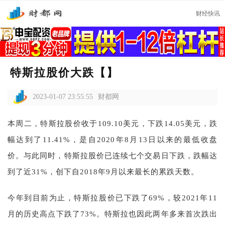
财经快讯
特斯拉股价大跌【】
2023-01-07 23:55:55
财都网
本周二，特斯拉股价收于109.10美元，下跌14.05美元，跌
幅达到了11.41%，是自2020年8月13日以来的最低收盘
价。与此同时，特斯拉股价已连续七个交易日下跌，跌幅达
到了近31%，创下自2018年9月以来最长的累跌天数。
今年到目前为止，特斯拉股价已下跌了69%，较2021年11
月的历史高点下跌了73%。特斯拉也因此两年多来首次跌出