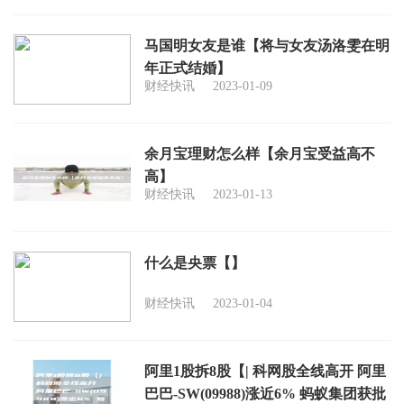
马国明女友是谁【将与女友汤洛雯在明
年正式结婚】
财经快讯
2023-01-09
余月宝理财怎么样【余月宝受益高不
高】
财经快讯
2023-01-13
什么是央票【】
财经快讯
2023-01-04
阿里1股拆8股【| 科网股全线高开 阿里
巴巴-SW(09988)涨近6% 蚂蚁集团获批