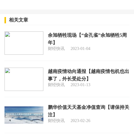
相关文章
余旭牺牲现场【“金孔雀”余旭牺牲5周
年】
财经快讯
2023-01-04
越南疫情动向通报【越南疫情包机也出
事了，外长受处分】
财经快讯
2023-01-13
鹏华价值天天基金净值查询【请保持关
注】
财经快讯
2023-02-26