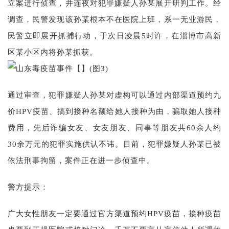
立案进行侦查，并连夜对犯罪嫌疑人孙某展开研判工作。经
调查，民警发现该孙某根本不在医院上班，系一无业游民，
民警立即展开抓捕行动，于次日凌晨5时许，在淄博市高新
区某小区内将孙某抓获。
通过审查，犯罪嫌疑人孙某对虚构可以通过内部渠道预约九
价HPV疫苗、搞到接种名额给她人接种为由，骗取她人接种
费用，先后诈骗女友、女友朋友、同事等朋友共60余人约
30余万元的犯罪实施供认不讳。目前，犯罪嫌疑人孙某已被
依法刑事拘留，案件正在进一步侦查中。
警方提示：
广大女性朋友一定要通过官方渠道预约HPV疫苗，接种疫苗