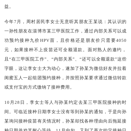
益。
今年7月，周村居民李女士无意听其朋友王某说：其认识的
一孙性朋友在淄博市某三甲医院工作，通过内部关系可以成
功预约接种九价HPV苗，且价格还是朋友价只需要4050
元，如果接种不上疫苗还可全额退款。面对熟人的邀约，
且“在三甲医院工作”、“内部关系”、“还可以全额退款”这些
字眼，这让李女士大为动心，遂加了孙某为微信好友并拉着
闺蜜五人一起组团预约接种，并按照孙某要求通过微信转款
或支付宝的方式缴纳了接种费用。
10月28日，李女士等人与孙某约定去某三甲医院接种的时
间。可临近接种日期李女士没有等到孙某的通知，于是向孙
某询问接种疫苗有关情况时，孙某却找各种理由向后拖延接
种日期并劝其耐心等待。11月中旬，又到了再次约定接种日