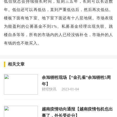
低估状态会持续很长时间，短则三五年，长则可以长达数
年。低估还可以再低估，直到严重低估后，然后再次低估。
楼板下面有地下室、地下室下面还有十八层地狱。市场表现
为能盈利的公募基金不到1%、私募基金经理出现失联、跳
楼自杀等等，所有的市场内的人已经没钱补仓，市场外的人
有钱的也不敢买入。
相关文章
余旭牺牲现场【“金孔雀”余旭牺牲5周
年】
财经快讯
2023-01-04
越南疫情动向通报【越南疫情包机也出
事了，外长受处分】