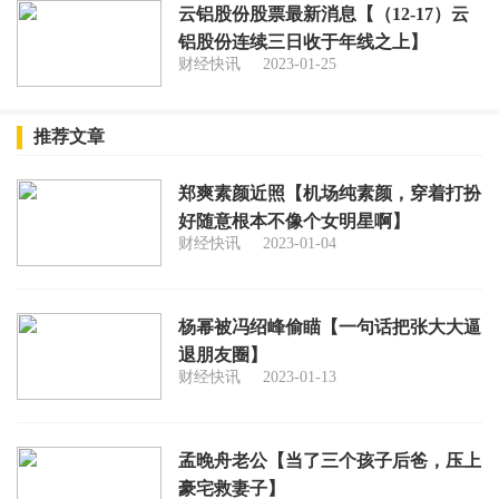
云铝股份股票最新消息【（12-17）云
铝股份连续三日收于年线之上】
财经快讯
2023-01-25
推荐文章
郑爽素颜近照【机场纯素颜，穿着打扮
好随意根本不像个女明星啊】
财经快讯
2023-01-04
杨幂被冯绍峰偷瞄【一句话把张大大逼
退朋友圈】
财经快讯
2023-01-13
孟晚舟老公【当了三个孩子后爸，压上
豪宅救妻子】