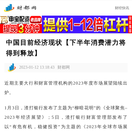
财经快讯
中国目前经济现状【下半年消费潜力将
得到释放】
2023-01-12 13:18:43
财都网
近期主要大行和财富管理机构的2023年度市场展望陆续出
炉。
1月3日，渣打银行发布了主题为“柳暗花明”的《全球聚焦–
2023年经济展望》；5日，渣打银行财富管理部发布了
以“有危有机，稳健投资”为主题的《2023年全球市场展