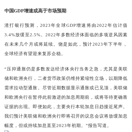
中国GDP增速或高于市场预期
渣打银行预测，2023年全球GDP增速将由2022年估计值
3.4%放缓至2.5%。2022年多数经济体面临的多项逆风因素
在未来几个月或将延续。饶是如此，预计2023年下半年，
全球经济有望迎来复苏企稳。
“压抑通胀仍是多数发达经济体央行当务之急，尤其是美联
储和欧洲央行，二者货币政策仍维持紧缩性立场，以期降低
需求拉动型通胀。尽管近期数据显示通胀或已见顶，美联储
和欧洲央行在暂停此前激进的加息周期前，或将等待更确凿
证据的出现。即便如此，主要央行本轮加息日趋接近尾声。
我们预计美联储和欧洲央行即将召开的议息会议将放缓加息
幅度，但或持续加息直至2023年初期。”报告写道。