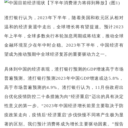
渣打银行认为，2023年下半年，随着美国和欧元区从相对
温和的经济衰退中走出，全球增长将有望提速。预计2023
年上半年，全球多数央行本轮加息周期或将结束，推动全球
金融环境至少在年中时企稳。2023年下半年，中国经济有
望成为推动预期中全球经济复苏的重要驱动力之一。
具体到中国的经济表现，渣打银行预测的GDP增速高于市场
普遍预测。渣打银行预测2023年中国GDP增速或达5.8%，
高于市场普遍预测的4.9%。渣打银行认为，11月份政府出
台优化疫情防控二十条措施为向“经济重启”迈出的具有决定
性意义的第一步。“2023年中国经济增长前景主要取决于防
疫政策走向，疫情后‘经济重启’步伐快慢不同将产生极为显
著的区别。我们预计消费将成为增长主要驱动因素。”报告