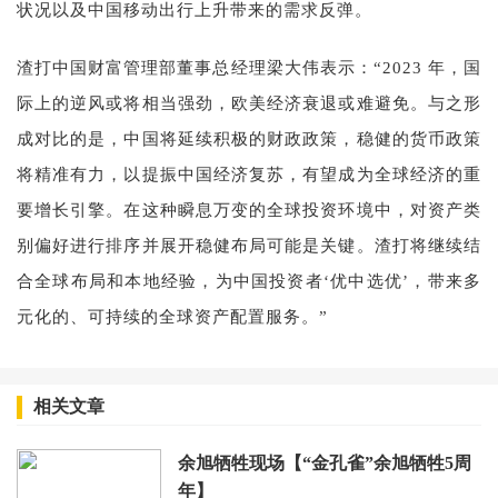
状况以及中国移动出行上升带来的需求反弹。
渣打中国财富管理部董事总经理梁大伟表示：“2023 年，国
际上的逆风或将相当强劲，欧美经济衰退或难避免。与之形
成对比的是，中国将延续积极的财政政策，稳健的货币政策
将精准有力，以提振中国经济复苏，有望成为全球经济的重
要增长引擎。在这种瞬息万变的全球投资环境中，对资产类
别偏好进行排序并展开稳健布局可能是关键。渣打将继续结
合全球布局和本地经验，为中国投资者‘优中选优’，带来多
元化的、可持续的全球资产配置服务。”
相关文章
余旭牺牲现场【“金孔雀”余旭牺牲5周
年】