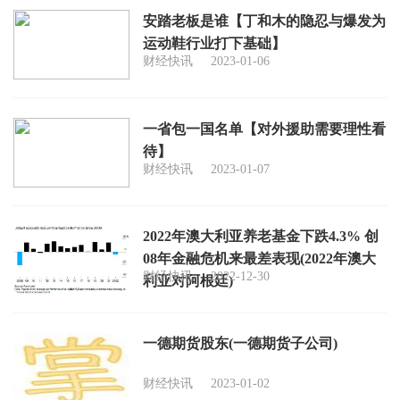
安踏老板是谁【丁和木的隐忍与爆发为
运动鞋行业打下基础】
财经快讯
2023-01-06
一省包一国名单【对外援助需要理性看
待】
财经快讯
2023-01-07
2022年澳大利亚养老基金下跌4.3% 创
08年金融危机来最差表现(2022年澳大
财经快讯
2022-12-30
利亚对阿根廷)
一德期货股东(一德期货子公司)
财经快讯
2023-01-02