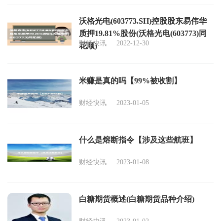
沃格光电(603773.SH)控股股东易伟华
质押19.81%股份(沃格光电(603773)同
财经快讯
2022-12-30
花顺)
米赚是真的吗【99%被收割】
财经快讯
2023-01-05
什么是熔断指令【涉及这些航班】
财经快讯
2023-01-08
白糖期货概述(白糖期货品种介绍)