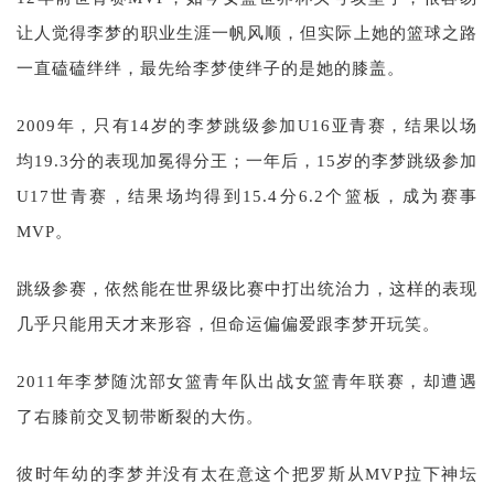
让人觉得李梦的职业生涯一帆风顺，但实际上她的篮球之路
一直磕磕绊绊，最先给李梦使绊子的是她的膝盖。
2009年，只有14岁的李梦跳级参加U16亚青赛，结果以场
均19.3分的表现加冕得分王；一年后，15岁的李梦跳级参加
U17世青赛，结果场均得到15.4分6.2个篮板，成为赛事
MVP。
跳级参赛，依然能在世界级比赛中打出统治力，这样的表现
几乎只能用天才来形容，但命运偏偏爱跟李梦开玩笑。
2011年李梦随沈部女篮青年队出战女篮青年联赛，却遭遇
了右膝前交叉韧带断裂的大伤。
彼时年幼的李梦并没有太在意这个把罗斯从MVP拉下神坛