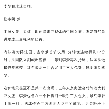
李梦和球迷自拍。
勒布朗·梦
本届女篮世界杯，即便是讲究整体的中国女篮，李梦依然是
进攻线上最锋利的匕首。
淘汰赛对阵法国，当李梦首节仅用3分钟便连续得到12分
时，法国队立刻喊出暂停——等到李梦再次持球，法国队选
择包夹李梦，甚至最后一回合采用了三人包夹，试图限制李
梦。
这种场景甚至不是第一次出现，去年东京奥运会对阵澳大利
亚女篮，李梦也曾在一个挡拆回合吸引三人包夹，最终李梦
手腕一抖，把球传给了内线无人防守的韩旭，后者轻松上