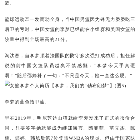
篮。
篮球运动牵一发而动全身，当中国男篮因为锋无力屡屡吃三
后卫的亏时，中国女篮的李梦已经能在小组赛和美国女篮的
较量中得到全场最高的21分。
淘汰赛，当李梦顶着法国队的防守多次强打成功后，担任解
说的前中国女篮队员赵爽不禁感慨：“李梦今天手真硬
啊！”随后邵婷补了一句：“不只是今天，她一直这么硬。”
李梦的蓝色指甲油。
早在2019年，明尼苏达山猫就给李梦发来了正式的报价合
同，只要签字她就能成为继郑海霞、隋菲菲、苗立杰、陈
楠、邵婷、韩旭后第7位登陆WNBA的球员。但由于国家队