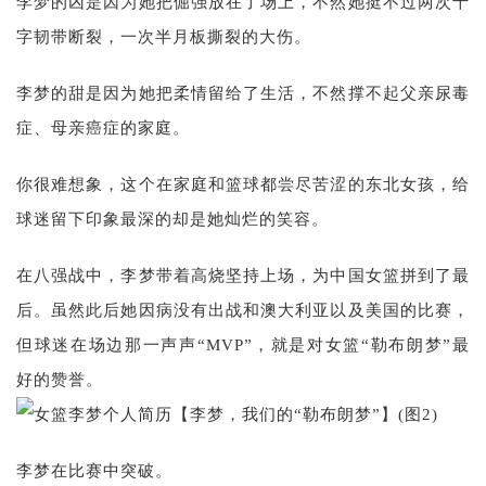
李梦的凶是因为她把倔强放在了场上，不然她挺不过两次十
字韧带断裂，一次半月板撕裂的大伤。
李梦的甜是因为她把柔情留给了生活，不然撑不起父亲尿毒
症、母亲癌症的家庭。
你很难想象，这个在家庭和篮球都尝尽苦涩的东北女孩，给
球迷留下印象最深的却是她灿烂的笑容。
在八强战中，李梦带着高烧坚持上场，为中国女篮拼到了最
后。虽然此后她因病没有出战和澳大利亚以及美国的比赛，
但球迷在场边那一声声“MVP”，就是对女篮“勒布朗梦”最
好的赞誉。
李梦在比赛中突破。