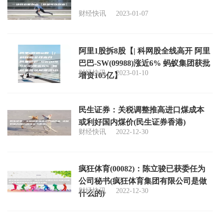
财经快讯
2023-01-07
阿里1股拆8股【| 科网股全线高开 阿里
巴巴-SW(09988)涨近6% 蚂蚁集团获批
财经快讯
2023-01-10
增资105亿】
民生证券：关税调整推高进口煤成本
或利好国内煤价(民生证券香港)
财经快讯
2022-12-30
疯狂体育(00082)：陈立骏已获委任为
公司秘书(疯狂体育集团有限公司是做
财经快讯
2022-12-30
什么的)