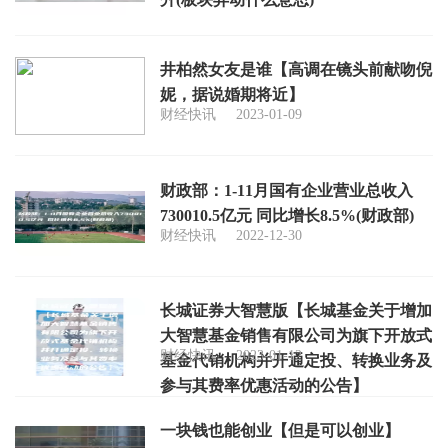
井柏然女友是谁【高调在镜头前献吻倪
妮，据说婚期将近】
财经快讯
2023-01-09
财政部：1-11月国有企业营业总收入
730010.5亿元 同比增长8.5%(财政部)
财经快讯
2022-12-30
长城证券大智慧版【长城基金关于增加
大智慧基金销售有限公司为旗下开放式
财经快讯
2023-01-12
基金代销机构并开通定投、转换业务及
参与其费率优惠活动的公告】
一块钱也能创业【但是可以创业】