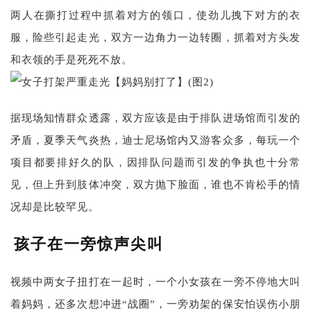
两人在撕打过程中抓着对方的领口，使劲儿拽下对方的衣
服，险些引起走光，双方一边角力一边转圈，抓着对方头发
和衣领的手是死死不放。
据现场知情群众透露，双方应该是由于排队进场馆而引发的
矛盾，夏季天气炎热，迪士尼场馆内又游客众多，每玩一个
项目都要排好久的队，因排队问题而引发的争执也十分常
见，但上升到肢体冲突，双方抛下脸面，谁也不肯松手的情
况却是比较罕见。
孩子在一旁惊声尖叫
视频中两女子扭打在一起时，一个小女孩在一旁不停地大叫
着妈妈，还多次想冲进“战圈”，一旁劝架的保安怕误伤小朋