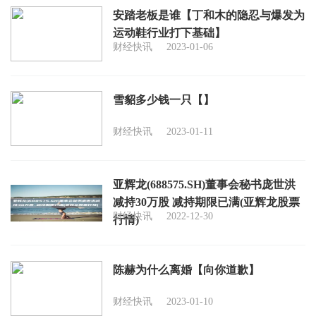
安踏老板是谁【丁和木的隐忍与爆发为
运动鞋行业打下基础】
财经快讯
2023-01-06
雪貂多少钱一只【】
财经快讯
2023-01-11
亚辉龙(688575.SH)董事会秘书庞世洪
减持30万股 减持期限已满(亚辉龙股票
财经快讯
2022-12-30
行情)
陈赫为什么离婚【向你道歉】
财经快讯
2023-01-10