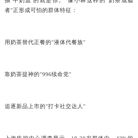
抽'牛奶血'的就是你。"像小林这样的"奶茶成瘾
者"正形成可怕的群体特征：
用奶茶替代正餐的"液体代餐族"
靠奶茶提神的"996续命党"
追逐新品上市的"打卡社交达人"