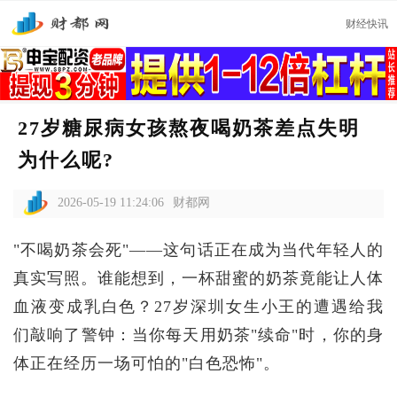
财经快讯
27岁糖尿病女孩熬夜喝奶茶差点失明
为什么呢?
2026-05-19 11:24:06
财都网
"不喝奶茶会死"——这句话正在成为当代年轻人的
真实写照。谁能想到，一杯甜蜜的奶茶竟能让人体
血液变成乳白色？27岁深圳女生小王的遭遇给我
们敲响了警钟：当你每天用奶茶"续命"时，你的身
体正在经历一场可怕的"白色恐怖"。