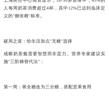
上海疾控中心调查显示，18-30岁群体中，43%的
人每周奶茶消费超过4杯，其中12%已达到临床定
义的"糖依赖"标准。
破局之道：给生活加点"无糖"选择
戒断奶茶瘾需要智慧而非蛮力。营养专家建议实
施"三阶梯替代法"：
第一周：将全糖改为三分糖，搭配坚果食用