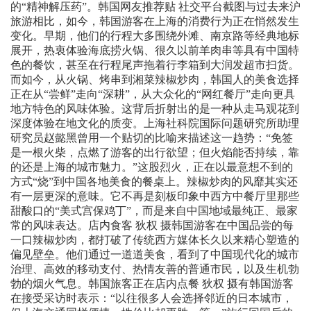
的“精神解压药”。韩国网友推荐贴 社交平台截图与过去来沪
旅游相比，如今，韩国游客在上海的消费行为正在悄然发生
变化。早期，他们的行程大多围绕外滩、南京路等经典地标
展开，热衷体验海底捞火锅、很久以前羊肉串等具有中国特
色的餐饮，甚至在行程尾声拖着行李箱到大润发超市扫货。
而如今，从火锅、烤串到湘菜辣椒炒肉，韩国人的美食选择
正在从“尝鲜”走向“深耕”，从大众化的“网红餐厅”走向更具
地方特色的风味体验。这背后折射出的是一种从走马观花到
深度体验在地文化的质变。上海社科院国际问题研究所助理
研究员赵懿黑曾用一个贴切的比喻来描述这一趋势：“免签
是一根火柴，点燃了游客的出行欲望；但火焰能否持续，靠
的还是上海的城市魅力。”这股烈火，正在以最意想不到的
方式“烧”到中国各地美食的餐桌上。辣椒炒肉的风靡其实还
有一层更深的意味。它不再是刻板印象中西方中餐厅里那些
甜酸口的“美式宫保鸡丁”，而是来自中国地域最纯正、最家
常的风味表达。店内食客 狄权 摄韩国游客在中国品尝的每
一口辣椒炒肉，都打破了传统西方媒体长久以来精心塑造的
偏见壁垒。他们通过一道道美食，看到了中国现代化的城市
治理、高效的移动支付、热情友善的普通市民，以及生机勃
勃的烟火气息。韩国旅客正在店内点餐 狄权 摄有韩国游客
在接受采访时表示：“以往很多人会选择邻近的日本城市，