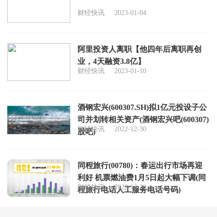
财经快讯
2023-01-04
阿里投资人离职【他四年后离职再创
业，4天融资3.8亿】
财经快讯
2023-01-10
酒钢宏兴(600307.SH)拟1亿元投设子公
司并划转相关资产(酒钢宏兴吧(600307)
财经快讯
2022-12-30
股吧)
同程旅行(00780)：春运出行市场再迎
利好 机票燃油费1月5日起大幅下调(同
财经快讯
2022-12-30
程旅行电话人工服务电话号码)