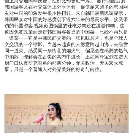
但上海交通同样便捷，性价比却更胜一筹。”旅行回国后的
韩国游客又在社交媒体上分享体验，促使越来越多的韩国网
友对中国的印象发生根本性扭转。来自韩国最新民调显示，
韩国民众对中国的好感度创下近六年来的最高水平。接受采
访的韩国游客 视频截图锅里的辣椒炒肉还在滋滋作响，这
道因免签政策而走进韩国游客餐桌的中国菜，已经不再只是
一道菜——它是中韩民间交流的一张风味名片，也是全球人
文交流的一个缩影。当越来越多的人愿意跨越山海，去品尝
同一道菜、感受同一条街巷的烟火气，偏见会在蒸腾的热气
中消散，理解会在舌尖的共鸣中滋长。正如同朴宝剑在费大
厨门口认真研究菜单的那两分钟，无关政治，无关宏大叙
事，只是一个普通人对外界美好的好奇与向往。