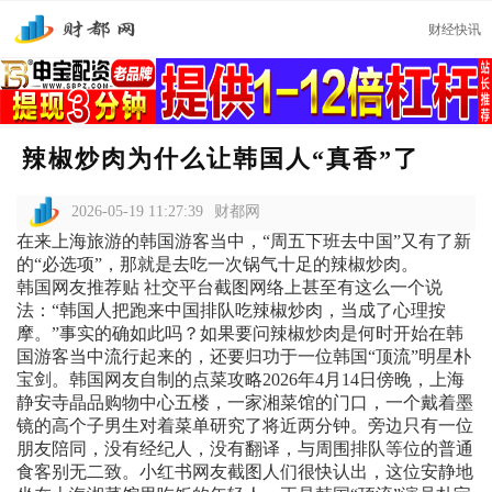
财经快讯
辣椒炒肉为什么让韩国人“真香”了
2026-05-19 11:27:39
财都网
在来上海旅游的韩国游客当中，“周五下班去中国”又有了新
的“必选项”，那就是去吃一次锅气十足的辣椒炒肉。
韩国网友推荐贴 社交平台截图网络上甚至有这么一个说
法：“韩国人把跑来中国排队吃辣椒炒肉，当成了心理按
摩。”事实的确如此吗？如果要问辣椒炒肉是何时开始在韩
国游客当中流行起来的，还要归功于一位韩国“顶流”明星朴
宝剑。韩国网友自制的点菜攻略2026年4月14日傍晚，上海
静安寺晶品购物中心五楼，一家湘菜馆的门口，一个戴着墨
镜的高个子男生对着菜单研究了将近两分钟。旁边只有一位
朋友陪同，没有经纪人，没有翻译，与周围排队等位的普通
食客别无二致。小红书网友截图人们很快认出，这位安静地