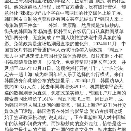
坐在上海湘菜馆里吃饭的年轻人，正是韩国“顶流”演员朴宝
剑。他的这趟私人行程，没有官方通告，没有随行安保，却
意外让“辣椒炒肉”几个字在中韩两国的社交媒体上刷了屏。
韩国网友自制的点菜攻略有网友甚至总结出了“韩国人来上
海旅游新三件套”——外滩、武康路，然后就是辣椒炒肉。
街头的韩国游客 杨海燕 摄朴宝剑在饭店门口认真翻阅菜单
的那两分钟，无意间成了中国入境旅游热潮中最具象的缩
影。免签政策是这场热潮最直接的催化剂。2024年11月，中
国首次对韩国持普通护照人员试行免签入境政策，“周五下
班去中国”迅速登上韩国社交媒体热搜榜。图片来源：小红
书截图随后政策进一步优化，免签停留期限延长至30天，并
延期至2026年12月31日。这扇突然打开的“门”，让“临时决
定去一趟上海”成为韩国年轻人乐于选择的出行模式。来自
韩国法务部此前公布的数据显示，2026年1月，韩国访华人
数约30.3万人次，比去年同期增长48.1%。机票搜索平台天
巡的数据则更为直观，免签政策实施后，韩国用户对上海的
搜索量同比增长了161%，周五下班飞上海、周日返程，成
为韩国年轻人周末休闲的新潮流，“周末上海游” 跃升为社交
媒体热门话题。韩国游客在外滩合影留念 受访者供图这场
始于签证政策松动的“说走就走”，正在重塑韩国人对中国城
市的认知和消费方式。而辣椒炒肉的意外走红，恰恰是这一
趋势中最生动的注脚。在韩国的饮食文化中，辣味本就占据