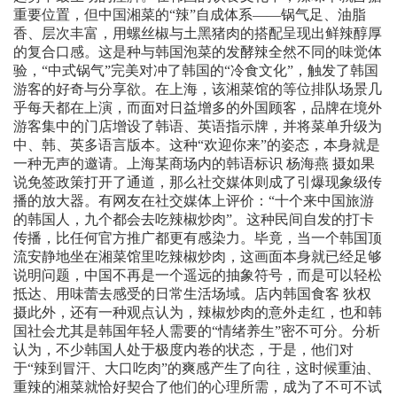
重要位置，但中国湘菜的“辣”自成体系——锅气足、油脂
香、层次丰富，用螺丝椒与土黑猪肉的搭配呈现出鲜辣醇厚
的复合口感。这是种与韩国泡菜的发酵辣全然不同的味觉体
验，“中式锅气”完美对冲了韩国的“冷食文化”，触发了韩国
游客的好奇与分享欲。在上海，该湘菜馆的等位排队场景几
乎每天都在上演，而面对日益增多的外国顾客，品牌在境外
游客集中的门店增设了韩语、英语指示牌，并将菜单升级为
中、韩、英多语言版本。这种“欢迎你来”的姿态，本身就是
一种无声的邀请。上海某商场内的韩语标识 杨海燕 摄如果
说免签政策打开了通道，那么社交媒体则成了引爆现象级传
播的放大器。有网友在社交媒体上评价：“十个来中国旅游
的韩国人，九个都会去吃辣椒炒肉”。这种民间自发的打卡
传播，比任何官方推广都更有感染力。毕竟，当一个韩国顶
流安静地坐在湘菜馆里吃辣椒炒肉，这画面本身就已经足够
说明问题，中国不再是一个遥远的抽象符号，而是可以轻松
抵达、用味蕾去感受的日常生活场域。店内韩国食客 狄权
摄此外，还有一种观点认为，辣椒炒肉的意外走红，也和韩
国社会尤其是韩国年轻人需要的“情绪养生”密不可分。分析
认为，不少韩国人处于极度内卷的状态，于是，他们对
于“辣到冒汗、大口吃肉”的爽感产生了向往，这时候重油、
重辣的湘菜就恰好契合了他们的心理所需，成为了不可不试