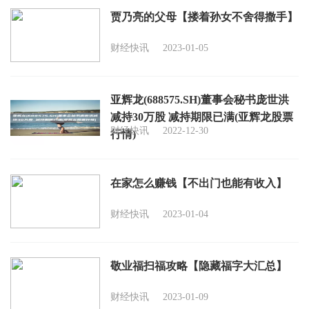
贾乃亮的父母【搂着孙女不舍得撒手】
财经快讯
2023-01-05
亚辉龙(688575.SH)董事会秘书庞世洪
减持30万股 减持期限已满(亚辉龙股票
财经快讯
2022-12-30
行情)
在家怎么赚钱【不出门也能有收入】
财经快讯
2023-01-04
敬业福扫福攻略【隐藏福字大汇总】
财经快讯
2023-01-09