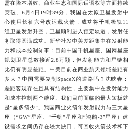
需在降本增效、商业生态和国际话语权等方面持续
突破。6月4日19时39分，我国在太原卫星发射中
心使用长征六号改运载火箭，成功将千帆极轨11
组卫星发射升空，卫星顺利进入预定轨道，发射任
务取得圆满成功。新华社发中美差距集中在发射能
力和成本控制知事：目前中国千帆星座、国网星座
规划卫星总数接近2.8万颗，但发射能力和星链相
比仍有明显差距。中美目前在商业航天领域差距有
多大？中国需要复制SpaceX的道路吗？沈映春：
差距客观存在且具有结构性，主要集中在发射能力
和成本控制两个维度。我们目前面临的最大短板就
是“星多箭少”。我国商业火箭年发射能力与三大星
座（“GW”星座、“千帆”星座和“鸿鹄-3”星座）建
设需求之间仍存在较大缺口，可回收火箭技术和下